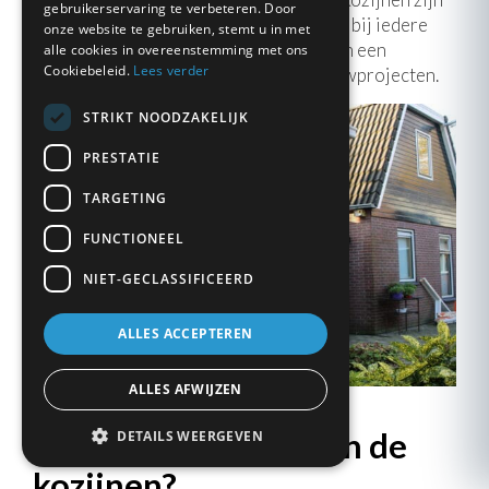
gebruikerservaring te verbeteren. Door
beschikbaar in diverse kleuren, passend bij iedere
onze website te gebruiken, stemt u in met
bouwstijl. Zo vormen kunststof kozijnen een
alle cookies in overeenstemming met ons
Cookiebeleid.
Lees verder
flexibele optie voor uiteenlopende bouwprojecten.
STRIKT NOODZAKELIJK
PRESTATIE
TARGETING
FUNCTIONEEL
NIET-GECLASSIFICEERD
ALLES ACCEPTEREN
ALLES AFWIJZEN
Wat is levensduur van de
DETAILS WEERGEVEN
kozijnen?