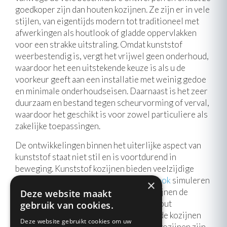
goedkoper zijn dan houten kozijnen. Ze zijn er in vele
stijlen, van eigentijds modern tot traditioneel met
afwerkingen als houtlook of gladde oppervlakken
voor een strakke uitstraling. Omdat kunststof
weerbestendig is, vergt het vrijwel geen onderhoud,
waardoor het een uitstekende keuze is als u de
voorkeur geeft aan een installatie met weinig gedoe
en minimale onderhoudseisen. Daarnaast is het zeer
duurzaam en bestand tegen scheurvorming of verval,
waardoor het geschikt is voor zowel particuliere als
zakelijke toepassingen.
De ontwikkelingen binnen het uiterlijke aspect van
kunststof staat niet stil en is voortdurend in
beweging. Kunststof kozijnen bieden veelzijdige
uiterlijke variaties.
Kozijnen met houtlook
simuleren
×
traditioneel hout, terwijl
steellook
kozijnen de
Deze website maakt
uitstraling van staal nabootsen.
HVL
(Hout
gebruik van cookies.
Verbindings Look) verbindingen geven de kozijnen
Deze website gebruikt cookies om uw
een extra authentieke uitstraling. Deze kozijnen zijn