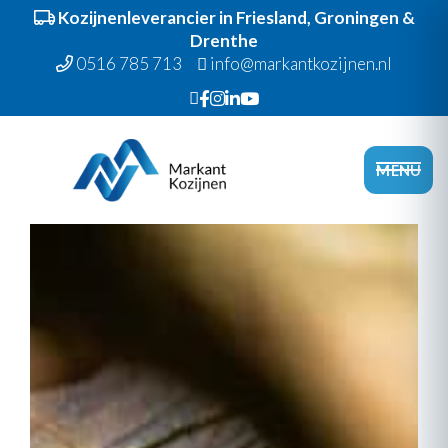
Kozijnenleverancier in Friesland, Groningen &
Drenthe
0516 785 713
info@markantkozijnen.nl
Spring
Door
Markant Kozijnen
naar
naar
Head
MENU
de
de
Recht
hoofdnavigatie
hoofd
inhoud