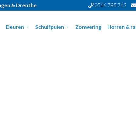
ingen & Drenthe
0516 785 713
Deuren
Schuifpuien
Zonwering
Horren & r