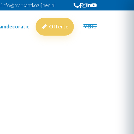
info@markantkozijnen.nl
aamdecoratie
Offerte
MENU