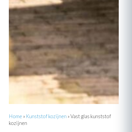
Home
»
Kunststof kozijnen
»
Vast glas kunststof
kozijnen