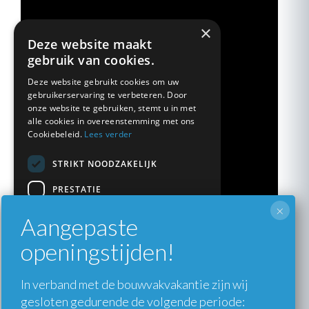
×
Deze website maakt
gebruik van cookies.
Deze website gebruikt cookies om uw
gebruikerservaring te verbeteren. Door
onze website te gebruiken, stemt u in met
alle cookies in overeenstemming met ons
Cookiebeleid.
Lees verder
STRIKT NOODZAKELIJK
PRESTATIE
×
TARGETING
Aangepaste
Kleuren en stijlen
FUNCTIONEEL
openingstijden!
NIET-GECLASSIFICEERD
Kleur maakt het verschil. Daarom heb je bij
In verband met de bouwvakvakantie zijn wij
Markant Kozijnen volop keuze in
kleuren
en stijlen.
gesloten gedurende de volgende periode:
ALLES ACCEPTEREN
Ga je voor een opvallende tint, zoals rood of