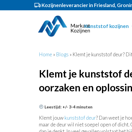
Kozijnenleverancier in Friesland, Gron
Spring
Door
Markant Kozijnen
Header
naar
naar
Kunststof kozijnen
de
de
Rechts
hoofdnavigatie
hoofd
inhoud
Home
»
Blogs
»
Klemt je kunststof deur? Di
Klemt je kunststof de
oorzaken en oplossi
Leestijd: +/- 3-4 minuten
Klemt jouw
kunststof deur
? Dan weet je hoe
maar de deur wil niet soepel open of dicht.
dan je denkt. In veel gevallen volstaat het b