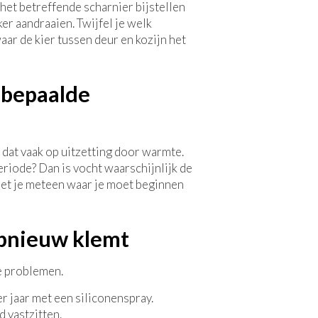
 het betreffende scharnier bijstellen
er aandraaien. Twijfel je welk
waar de kier tussen deur en kozijn het
n bepaalde
 dat vaak op uitzetting door warmte.
periode? Dan is vocht waarschijnlijk de
eet je meteen waar je moet beginnen
opnieuw klemt
 problemen.
r jaar met een siliconenspray.
 vastzitten.