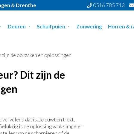
ingen & Drenthe
0516 785 713
Deuren
Schuifpuien
Zonwering
Horren & 
t zijn de oorzaken en oplossingen
ur? Dit zijn de
ngen
 vervelend dat is. Je duwt en trekt,
 Gelukkig is de oplossing vaak simpeler
ijstellen van de scharnieren of de