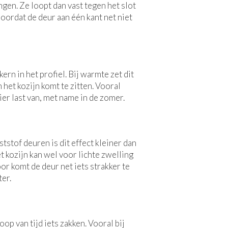
gen. Ze loopt dan vast tegen het slot
doordat de deur aan één kant net niet
rn in het profiel. Bij warmte zet dit
 het kozijn komt te zitten. Vooral
ier last van, met name in de zomer.
tstof deuren is dit effect kleiner dan
t kozijn kan wel voor lichte zwelling
r komt de deur net iets strakker te
ter.
op van tijd iets zakken. Vooral bij