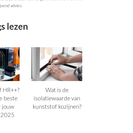
jvend advies.
s lezen
of HR++?
Wat is de
de beste
isolatiewaarde van
r jouw
kunststof kozijnen?
n 2025