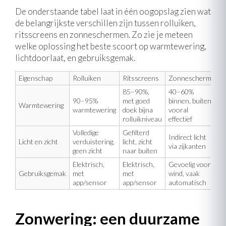
De onderstaande tabel laat in één oogopslag zien wat
de belangrijkste verschillen zijn tussen rolluiken,
ritsscreens en zonneschermen. Zo zie je meteen
welke oplossing het beste scoort op warmtewering,
lichtdoorlaat, en gebruiksgemak.
Eigenschap
Rolluiken
Ritsscreens
Zonnescherm
85–90%,
40–60%
90–95%
met goed
binnen, buiten
Warmtewering
warmtewering
doek bijna
vooral
rolluikniveau
effectief
Volledige
Gefilterd
Indirect licht
Licht en zicht
verduistering,
licht, zicht
via zijkanten
geen zicht
naar buiten
Elektrisch,
Elektrisch,
Gevoelig voor
Gebruiksgemak
met
met
wind, vaak
app/sensor
app/sensor
automatisch
Zonwering: een duurzame