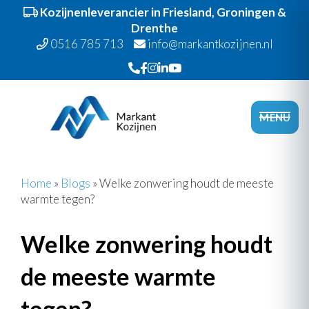
Kozijnenleverancier in Friesland, Groningen &
Drenthe
0516 785 713
info@markantkozijnen.nl
Spring
Door
Markant Kozijnen
naar
naar
Head
MENU
de
de
Recht
hoofdnavigatie
hoofd
inhoud
Home
»
Blogs
»
Welke zonwering houdt de meeste
warmte tegen?
Welke zonwering houdt
de meeste warmte
tegen?