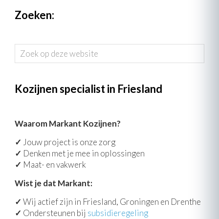
Zoeken:
Zoek
op
deze
website
Kozijnen specialist in Friesland
Waarom Markant Kozijnen?
✓
Jouw project is onze zorg
✓
Denken met je mee in oplossingen
✓
Maat- en vakwerk
Wist je dat Markant:
✓
Wij actief zijn in Friesland, Groningen en Drenthe
✓
Ondersteunen bij
subsidieregeling