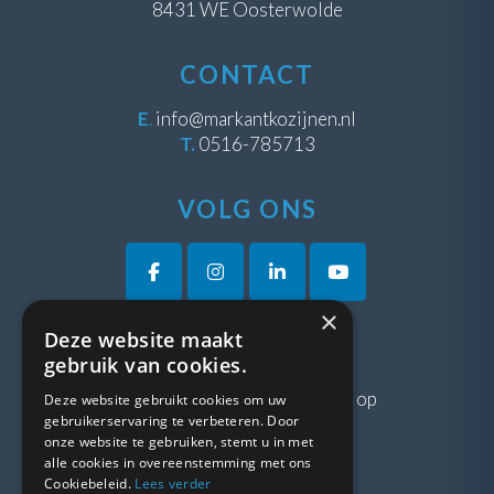
8431 WE Oosterwolde
CONTACT
E
.
info@markantkozijnen.nl
T.
0516-785713
VOLG ONS
×
Deze website maakt
VRAGEN?
gebruik van cookies.
Neem gerust
contact
met ons op
Deze website gebruikt cookies om uw
gebruikerservaring te verbeteren. Door
onze website te gebruiken, stemt u in met
LINKS
alle cookies in overeenstemming met ons
Cookiebeleid.
Lees verder