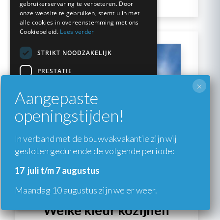
gebruikerservaring te verbeteren. Door
onze website te gebruiken, stemt u in met
alle cookies in overeenstemming met ons
Cookiebeleid.
Lees verder
STRIKT NOODZAKELIJK
PRESTATIE
×
TARGETING
Aangepaste
FUNCTIONEEL
openingstijden!
NIET-GECLASSIFICEERD
In verband met de bouwvakvakantie zijn wij
gesloten gedurende de volgende periode:
ALLES ACCEPTEREN
17 juli t/m 7 augustus
ALLES AFWIJZEN
Maandag 10 augustus zijn we er weer.
DETAILS WEERGEVEN
Welke kleur kozijnen