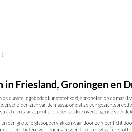
l)
n in Friesland, Groningen en 
jn de dunste ingebedde kunststof kozijnprofielen op de markt 
nderscheiden zich van de massa, omdat ze een gezichtsbreedt
trakke en slanke profiel bieden ze drie overtuigende voordel
amen een grotere glasoppervlakken waardoor ze meer licht doo
 door een betere verhouding tussen frame en glas. Ten slotte i