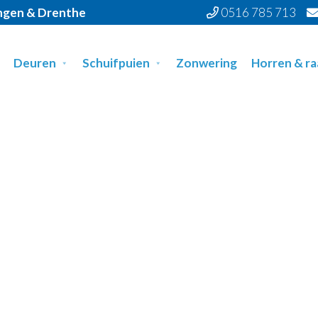
ingen & Drenthe
0516 785 713
Deuren
Schuifpuien
Zonwering
Horren & r