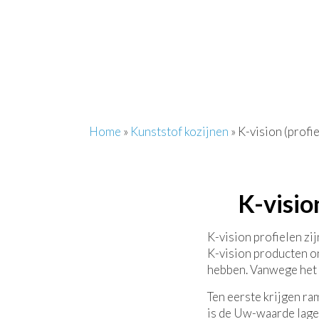
Home
»
Kunststof kozijnen
»
K-vision (profie
K-visio
K-vision profielen zi
K-vision producten o
hebben. Vanwege het s
Ten eerste krijgen r
is de Uw-waarde lager