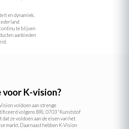
teit en dynamiek.
 Nederland
continu te blijven
oducten aanbieden
eid.
 voor K-vision?
-Vision voldoen aan strenge
rtificeerd volgens BRL 0703 “Kunststof
 dat ze voldoen aan de eisen van het
se markt. Daarnaast hebben K-Vision