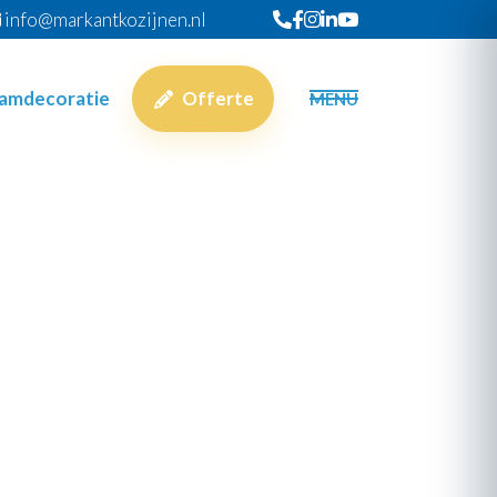
info@markantkozijnen.nl
aamdecoratie
Offerte
MENU