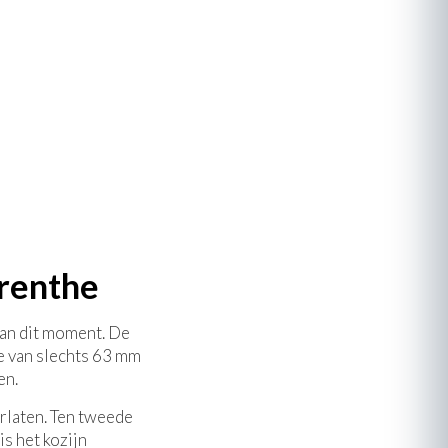
Drenthe
van dit moment. De
e van slechts 63 mm
en.
rlaten. Ten tweede
s het kozijn