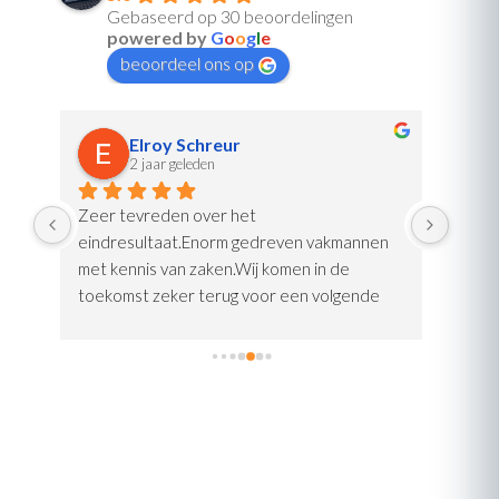
Gebaseerd op 30 beoordelingen
powered by
G
o
o
g
l
e
beoordeel ons op
Elroy Schreur
2 jaar geleden
Zeer tevreden over het 
Zeer 
eindresultaat.Enorm gedreven vakmannen 
nieuwe
e 
met kennis van zaken.Wij komen in de 
bijpas
 
toekomst zeker terug voor een volgende 
afspr
klus.
Marka
ns 
bezoe
en 
e 
e 