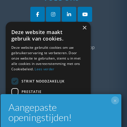
×
Deze website maakt
VRAGEN?
gebruik van cookies.
Neem gerust
contact
met ons op
Deze website gebruikt cookies om uw
gebruikerservaring te verbeteren. Door
onze website te gebruiken, stemt u in met
LINKS
alle cookies in overeenstemming met ons
Cookiebeleid.
Lees verder
Vacatures
STRIKT NOODZAKELIJK
Blogs
Privacybeleid
PRESTATIE
Algemene voorwaarden
×
TARGETING
Aangepaste
Kunststof Kozijnen Friesland
FUNCTIONEEL
Kunststof kozijnen Drenthe
openingstijden!
Kunststof Kozijnen Drachten
NIET-GECLASSIFICEERD