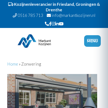
Kozijnenleverancier in Friesland, Groningen &
Drenthe
0516 785 713
info@markantkozijnen.nl
Spring
Door
Markant Kozijnen
naar
naar
Heade
MENU
de
de
Rechts
hoofdnavigatie
hoofd
inhoud
Home
»
Zonwering