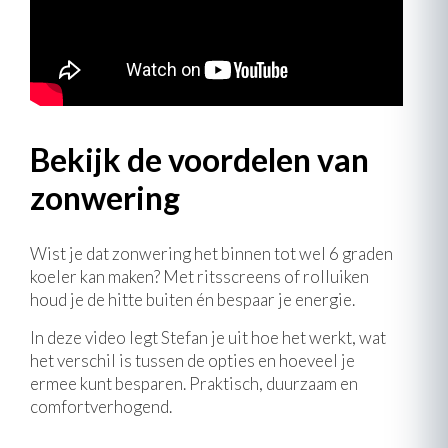
Bekijk de voordelen van
zonwering
Wist je dat zonwering het binnen tot wel 6 graden
koeler kan maken? Met ritsscreens of rolluiken
houd je de hitte buiten én bespaar je energie.
In deze video legt Stefan je uit hoe het werkt, wat
het verschil is tussen de opties en hoeveel je
ermee kunt besparen. Praktisch, duurzaam en
comfortverhogend.