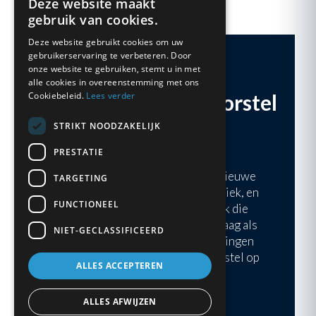
Deze website maakt
gebruik van cookies.
Deze website gebruikt cookies om uw
gebruikerservaring te verbeteren. Door
onze website te gebruiken, stemt u in met
alle cookies in overeenstemming met ons
Vrijblijvend prijsvoorstel
Cookiebeleid.
Lees verder
ontvangen?
STRIKT NOODZAKELIJK
PRESTATIE
Overweeg je de investering in nieuwe
TARGETING
kunststof kozijnen? Elk huis is uniek, en
FUNCTIONEEL
daarom verdient het een aanpak die
precies bij jouw situatie past. Vraag als
NIET-GECLASSIFICEERD
huiseigenaar in Friesland, Groningen
en Drenthe een vrijblijvend voorstel op
ALLES ACCEPTEREN
maat aan.
ALLES AFWIJZEN