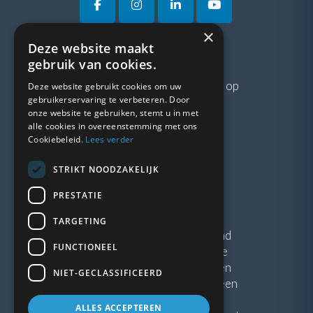
×
Deze website maakt
VRAGEN?
gebruik van cookies.
Neem gerust
contact
met ons op
Deze website gebruikt cookies om uw
gebruikerservaring te verbeteren. Door
onze website te gebruiken, stemt u in met
LINKS
alle cookies in overeenstemming met ons
Cookiebeleid.
Lees verder
Vacatures
STRIKT NOODZAKELIJK
Blogs
Privacybeleid
PRESTATIE
Algemene voorwaarden
TARGETING
Kunststof Kozijnen Friesland
FUNCTIONEEL
Kunststof kozijnen Drenthe
Kunststof Kozijnen Drachten
NIET-GECLASSIFICEERD
Kunststof Kozijnen Hoogeveen
ALLES ACCEPTEREN