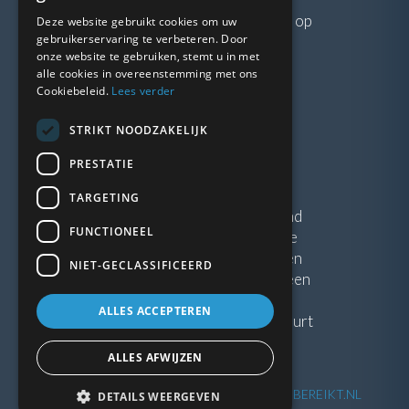
Neem gerust
contact
met ons op
Deze website gebruikt cookies om uw
gebruikerservaring te verbeteren. Door
onze website te gebruiken, stemt u in met
LINKS
alle cookies in overeenstemming met ons
Cookiebeleid.
Lees verder
Vacatures
STRIKT NOODZAKELIJK
Blogs
Privacybeleid
PRESTATIE
Algemene voorwaarden
TARGETING
Kunststof Kozijnen Friesland
FUNCTIONEEL
Kunststof kozijnen Drenthe
Kunststof Kozijnen Drachten
NIET-GECLASSIFICEERD
Kunststof Kozijnen Hoogeveen
ALLES ACCEPTEREN
Kunststof kozijnen in jouw buurt
ALLES AFWIJZEN
©
2026
| Website ontwikkeling door
WEBSITEBEREIKT.NL
DETAILS WEERGEVEN