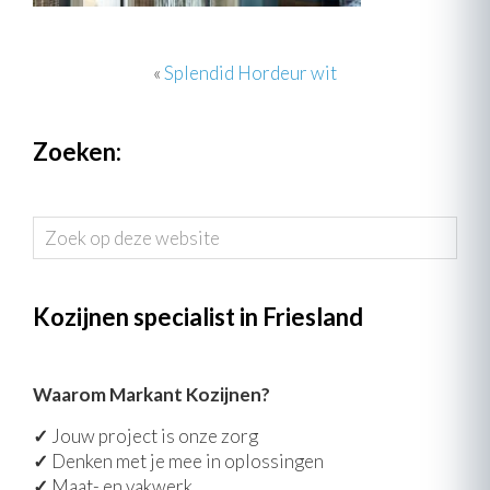
«
Splendid Hordeur wit
Zoeken:
Zoek
op
deze
website
Kozijnen specialist in Friesland
Waarom Markant Kozijnen?
✓
Jouw project is onze zorg
✓
Denken met je mee in oplossingen
✓
Maat- en vakwerk