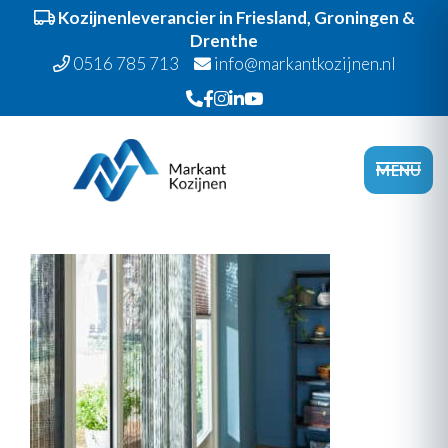
Kozijnenleverancier in Friesland, Groningen &
Drenthe
0516 785 713
info@markantkozijnen.nl
Spring
Door
Markant Kozijnen
naar
naar
Head
MENU
de
de
Recht
hoofdnavigatie
hoofd
inhoud