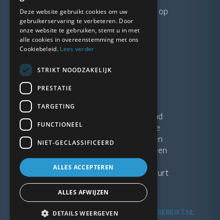
Neem gerust
contact
met ons op
Deze website gebruikt cookies om uw
gebruikerservaring te verbeteren. Door
onze website te gebruiken, stemt u in met
LINKS
alle cookies in overeenstemming met ons
Cookiebeleid.
Lees verder
Vacatures
STRIKT NOODZAKELIJK
Blogs
Privacybeleid
PRESTATIE
Algemene voorwaarden
TARGETING
Kunststof Kozijnen Friesland
FUNCTIONEEL
Kunststof kozijnen Drenthe
Kunststof Kozijnen Drachten
NIET-GECLASSIFICEERD
Kunststof Kozijnen Hoogeveen
ALLES ACCEPTEREN
Kunststof kozijnen in jouw buurt
ALLES AFWIJZEN
©
2026
| Website ontwikkeling door
WEBSITEBEREIKT.NL
DETAILS WEERGEVEN