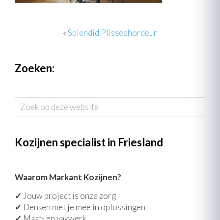
«
Splendid Plisseehordeur
Zoeken:
Zoek
op
deze
website
Kozijnen specialist in Friesland
Waarom Markant Kozijnen?
✓
Jouw project is onze zorg
✓
Denken met je mee in oplossingen
✓
Maat- en vakwerk