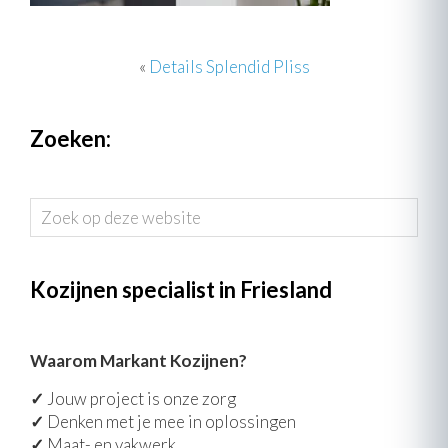
«
Details Splendid Pliss
Zoeken:
Zoek
op
deze
website
Kozijnen specialist in Friesland
Waarom Markant Kozijnen?
✓
Jouw project is onze zorg
✓
Denken met je mee in oplossingen
✓
Maat- en vakwerk