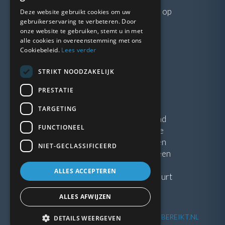
Neem gerust
contact
met ons op
Deze website gebruikt cookies om uw
gebruikerservaring te verbeteren. Door
onze website te gebruiken, stemt u in met
LINKS
alle cookies in overeenstemming met ons
Cookiebeleid.
Lees verder
Vacatures
STRIKT NOODZAKELIJK
Blogs
Privacybeleid
PRESTATIE
Algemene voorwaarden
TARGETING
Kunststof Kozijnen Friesland
FUNCTIONEEL
Kunststof kozijnen Drenthe
Kunststof Kozijnen Drachten
NIET-GECLASSIFICEERD
Kunststof Kozijnen Hoogeveen
ALLES ACCEPTEREN
Kunststof kozijnen in jouw buurt
ALLES AFWIJZEN
©
2026
| Website ontwikkeling door
WEBSITEBEREIKT.NL
DETAILS WEERGEVEN