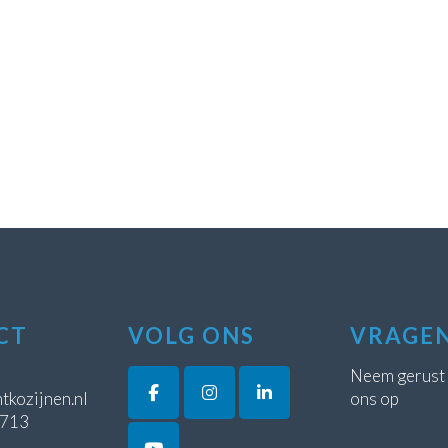
CT
VOLG ONS
VRAGE
Neem gerust
tkozijnen.nl
ons op
5713