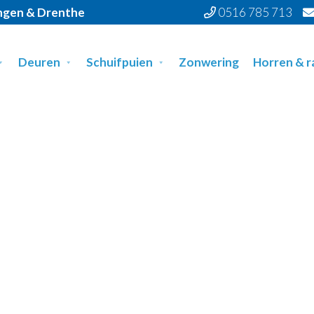
ingen & Drenthe
0516 785 713
Deuren
Schuifpuien
Zonwering
Horren & 