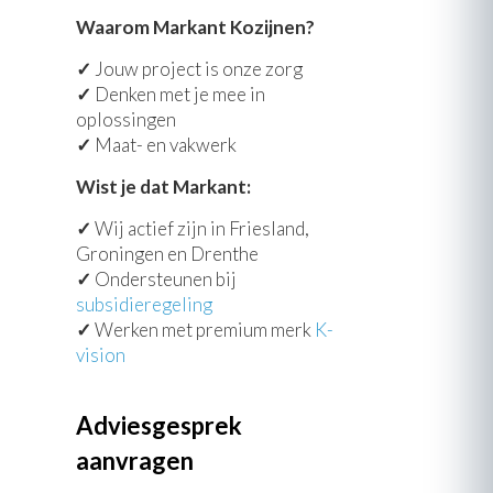
Waarom Markant Kozijnen?
✓
Jouw project is onze zorg
✓
Denken met je mee in
oplossingen
✓
Maat- en vakwerk
Wist je dat Markant:
✓
Wij actief zijn in Friesland,
Groningen en Drenthe
✓
Ondersteunen bij
subsidieregeling
✓
Werken met premium merk
K-
vision
Adviesgesprek
aanvragen