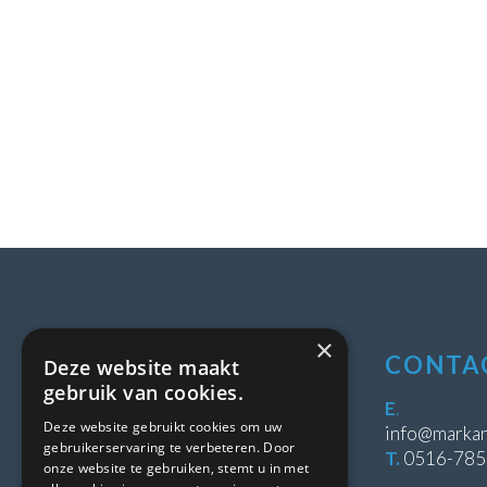
×
LOCATIE
CONTA
Deze website maakt
gebruik van cookies.
Stipeplein 2
E
.
Deze website gebruikt cookies om uw
8431 WE Oosterwolde
info@markan
gebruikerservaring te verbeteren. Door
T.
0516-78
onze website te gebruiken, stemt u in met