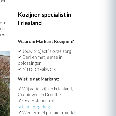
jnen
deze
,
website
Kozijnen specialist in
Friesland
nen
and
n en
Waarom Markant Kozijnen?
✓
Jouw project is onze zorg
✓
Denken met je mee in
oplossingen
✓
Maat- en vakwerk
Wist je dat Markant:
✓
Wij actief zijn in Friesland,
Groningen en Drenthe
✓
Ondersteunen bij
subsidieregeling
✓
Werken met premium merk
K-