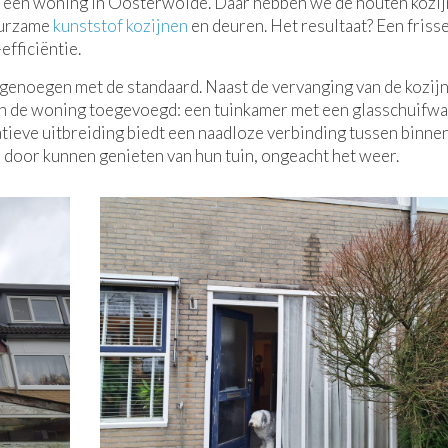
t een woning in Oosterwolde. Daar hebben we de houten kozi
uurzame
kunststof kozijnen
en deuren. Het resultaat? Een frisse
efficiëntie.
 genoegen met de standaard. Naast de vervanging van de kozij
an de woning toegevoegd: een tuinkamer met een glasschuifw
atieve uitbreiding biedt een naadloze verbinding tussen binne
 door kunnen genieten van hun tuin, ongeacht het weer.