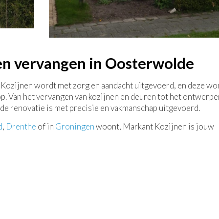
ten vervangen in Oosterwolde
 Kozijnen wordt met zorg en aandacht uitgevoerd, en deze wo
p. Van het vervangen van kozijnen en deuren tot het ontwerpe
n de renovatie is met precisie en vakmanschap uitgevoerd.
d
,
Drenthe
of in
Groningen
woont, Markant Kozijnen is jouw
ehoeften. Ben je klaar om jouw woning een make-over te geven
an contact met ons op om te bespreken hoe we jouw woondroo
 met jou de volgende stap te zetten.