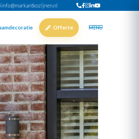
info@markantkozijnen.nl
raamdecoratie
Offerte
MENU