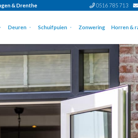
ingen & Drenthe
0516 785 713
Deuren
Schuifpuien
Zonwering
Horren & 