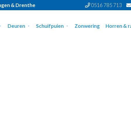
ingen & Drenthe
0516 785 713
Deuren
Schuifpuien
Zonwering
Horren & 