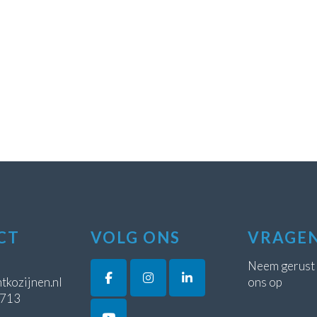
CT
VOLG ONS
VRAGE
Neem gerust
tkozijnen.nl
ons op
5713