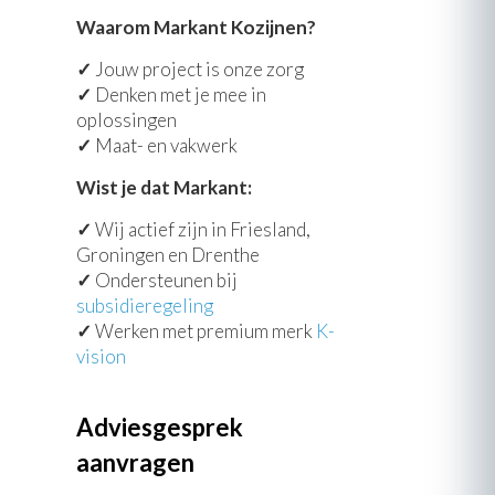
Waarom Markant Kozijnen?
✓
Jouw project is onze zorg
✓
Denken met je mee in
oplossingen
✓
Maat- en vakwerk
Wist je dat Markant:
✓
Wij actief zijn in Friesland,
Groningen en Drenthe
✓
Ondersteunen bij
subsidieregeling
✓
Werken met premium merk
K-
vision
Adviesgesprek
aanvragen