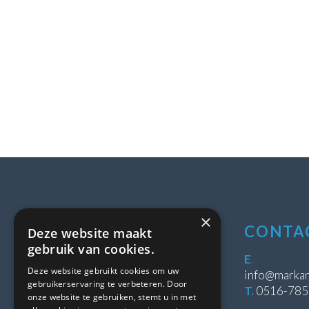
×
LOCATIE
CONTA
Deze website maakt
gebruik van cookies.
Stipeplein 2
E
.
Deze website gebruikt cookies om uw
8431 WE Oosterwolde
info@markan
gebruikerservaring te verbeteren. Door
T.
0516-78
onze website te gebruiken, stemt u in met