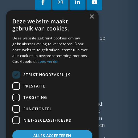
×
Deze website maakt
VRAGEN?
gebruik van cookies.
Neem gerust
contact
met ons op
Deze website gebruikt cookies om uw
gebruikerservaring te verbeteren. Door
onze website te gebruiken, stemt u in met
LINKS
alle cookies in overeenstemming met ons
Cookiebeleid.
Lees verder
Vacatures
STRIKT NOODZAKELIJK
Blogs
Privacybeleid
PRESTATIE
Algemene voorwaarden
TARGETING
Kunststof Kozijnen Friesland
FUNCTIONEEL
Kunststof kozijnen Drenthe
Kunststof Kozijnen Drachten
NIET-GECLASSIFICEERD
Kunststof Kozijnen Hoogeveen
ALLES ACCEPTEREN