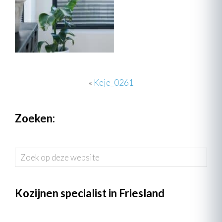
«
Keje_0261
Zoeken:
Zoek
op
deze
website
Kozijnen specialist in Friesland