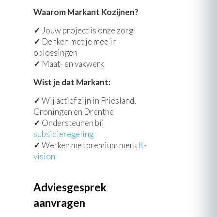
Waarom Markant Kozijnen?
✓
Jouw project is onze zorg
✓
Denken met je mee in
oplossingen
✓
Maat- en vakwerk
Wist je dat Markant:
✓
Wij actief zijn in Friesland,
Groningen en Drenthe
✓
Ondersteunen bij
subsidieregeling
✓
Werken met premium merk
K-
vision
Adviesgesprek
aanvragen