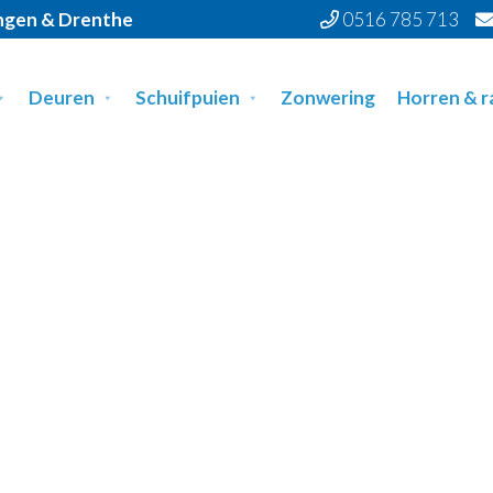
ingen & Drenthe
0516 785 713
Deuren
Schuifpuien
Zonwering
Horren & 