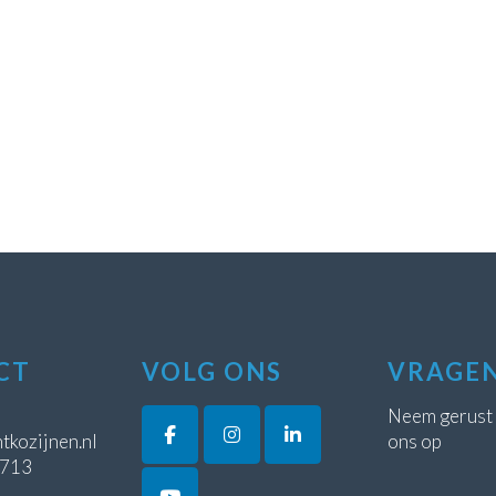
CT
VOLG ONS
VRAGE
Neem gerust
tkozijnen.nl
ons op
5713