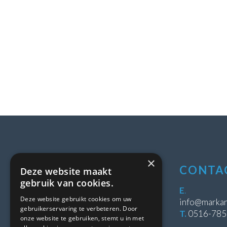
×
LOCATIE
CONTA
Deze website maakt
gebruik van cookies.
Stipeplein 2
E
.
Deze website gebruikt cookies om uw
8431 WE Oosterwolde
info@markan
gebruikerservaring te verbeteren. Door
T.
0516-78
onze website te gebruiken, stemt u in met