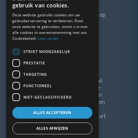
VRAGEN?
gebruik van cookies.
Neem gerust
contact
met ons op
Deze website gebruikt cookies om uw
gebruikerservaring te verbeteren. Door
onze website te gebruiken, stemt u in met
LINKS
alle cookies in overeenstemming met ons
Cookiebeleid.
Lees verder
Vacatures
STRIKT NOODZAKELIJK
Blogs
Privacybeleid
PRESTATIE
Algemene voorwaarden
TARGETING
Kunststof Kozijnen Friesland
FUNCTIONEEL
Kunststof kozijnen Drenthe
Kunststof Kozijnen Drachten
NIET-GECLASSIFICEERD
Kunststof Kozijnen Hoogeveen
ALLES ACCEPTEREN
Kunststof kozijnen in jouw buurt
ALLES AFWIJZEN