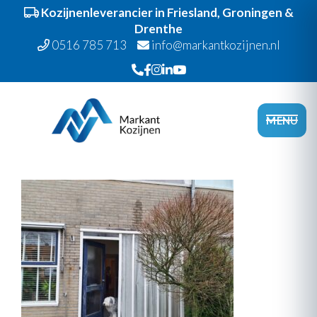
Kozijnenleverancier in Friesland, Groningen &
Drenthe
0516 785 713
info@markantkozijnen.nl
Spring
Door
Markant Kozijnen
naar
naar
Head
MENU
de
de
Recht
hoofdnavigatie
hoofd
inhoud