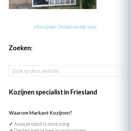
«
Kozijnen Oosterwolde voor
Zoeken:
Zoek
op
deze
website
Kozijnen specialist in Friesland
Waarom Markant Kozijnen?
✓
Jouw project is onze zorg
✓
Denken met je mee in oplossingen