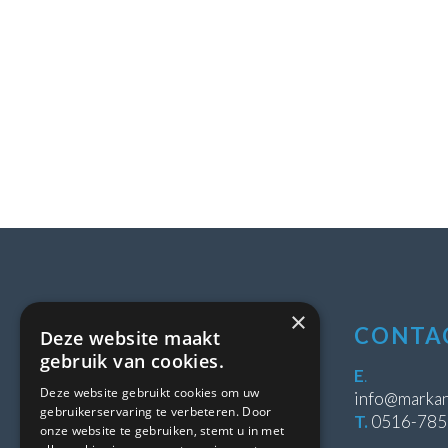
×
LOCATIE
CONTA
Deze website maakt
gebruik van cookies.
Stipeplein 2
E
.
Deze website gebruikt cookies om uw
8431 WE Oosterwolde
info@markan
gebruikerservaring te verbeteren. Door
T.
0516-78
onze website te gebruiken, stemt u in met