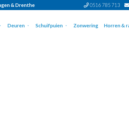
ingen & Drenthe
0516 785 713
Deuren
Schuifpuien
Zonwering
Horren & 