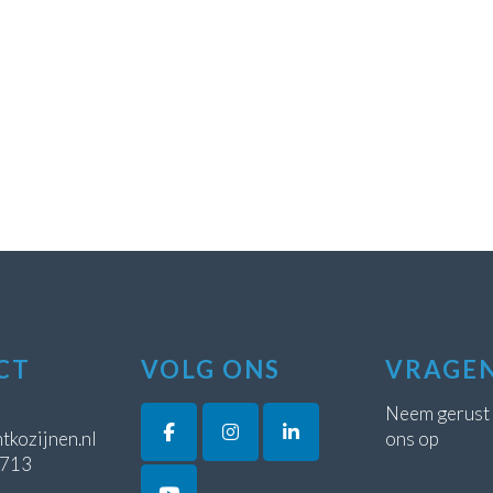
CT
VOLG ONS
VRAGE
Neem gerust
tkozijnen.nl
ons op
5713