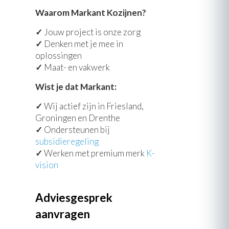
Waarom Markant Kozijnen?
✓
Jouw project is onze zorg
✓
Denken met je mee in
oplossingen
✓
Maat- en vakwerk
Wist je dat Markant:
✓
Wij actief zijn in Friesland,
Groningen en Drenthe
✓
Ondersteunen bij
subsidieregeling
✓
Werken met premium merk
K-
vision
Adviesgesprek
aanvragen