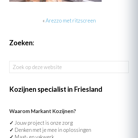
«
Arezzo met ritzscreen
Zoeken:
Zoek
op
deze
website
Kozijnen specialist in Friesland
Waarom Markant Kozijnen?
✓
Jouw project is onze zorg
✓
Denken met je mee in oplossingen
✓
Maat- en vakwerk