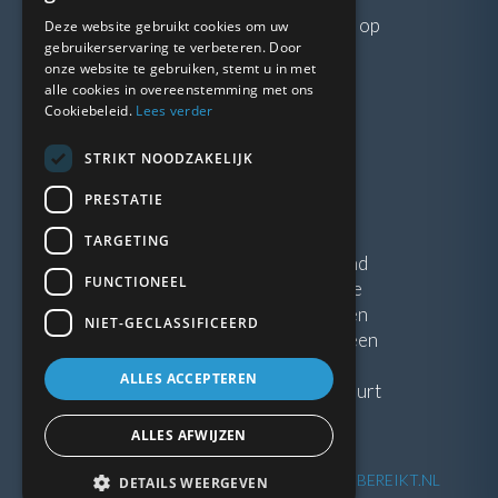
Neem gerust
contact
met ons op
Deze website gebruikt cookies om uw
gebruikerservaring te verbeteren. Door
onze website te gebruiken, stemt u in met
LINKS
alle cookies in overeenstemming met ons
Cookiebeleid.
Lees verder
Vacatures
STRIKT NOODZAKELIJK
Blogs
Privacybeleid
PRESTATIE
Algemene voorwaarden
TARGETING
Kunststof Kozijnen Friesland
FUNCTIONEEL
Kunststof kozijnen Drenthe
Kunststof Kozijnen Drachten
NIET-GECLASSIFICEERD
Kunststof Kozijnen Hoogeveen
ALLES ACCEPTEREN
Kunststof kozijnen in jouw buurt
ALLES AFWIJZEN
©
2026
| Website ontwikkeling door
WEBSITEBEREIKT.NL
DETAILS WEERGEVEN