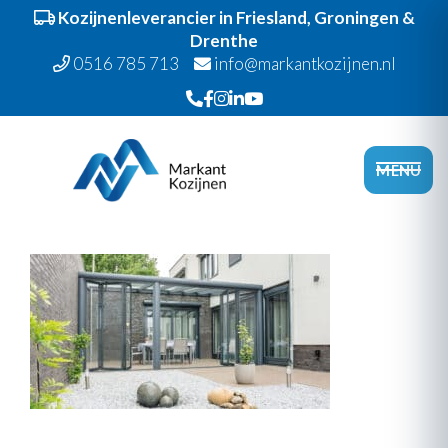
Kozijnenleverancier in Friesland, Groningen &
Drenthe
0516 785 713
info@markantkozijnen.nl
Spring
Door
Markant Kozijnen
naar
naar
Head
MENU
de
de
Recht
hoofdnavigatie
hoofd
inhoud