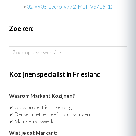
«
02-V908-Ledro-V772-Moli-VS716 (1)
Zoeken:
Zoek
op
deze
website
Kozijnen specialist in Friesland
Waarom Markant Kozijnen?
✓
Jouw project is onze zorg
✓
Denken met je mee in oplossingen
✓
Maat- en vakwerk
Wist je dat Markant: