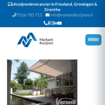
Kozijnenleverancier in Friesland, Groningen &
Drenthe
0516 785 713
info@markantkozijnen.nl
Spring
Door
Markant Kozijnen
naar
naar
Head
MENU
de
de
Recht
hoofdnavigatie
hoofd
inhoud