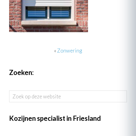
«
Zonwering
Zoeken:
Zoek
op
deze
website
Kozijnen specialist in Friesland