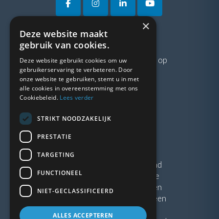
×
Deze website maakt
VRAGEN?
gebruik van cookies.
Neem gerust
contact
met ons op
Deze website gebruikt cookies om uw
gebruikerservaring te verbeteren. Door
onze website te gebruiken, stemt u in met
LINKS
alle cookies in overeenstemming met ons
Cookiebeleid.
Lees verder
Vacatures
STRIKT NOODZAKELIJK
Blogs
Privacybeleid
PRESTATIE
Algemene voorwaarden
TARGETING
Kunststof Kozijnen Friesland
FUNCTIONEEL
Kunststof kozijnen Drenthe
Kunststof Kozijnen Drachten
NIET-GECLASSIFICEERD
Kunststof Kozijnen Hoogeveen
ALLES ACCEPTEREN