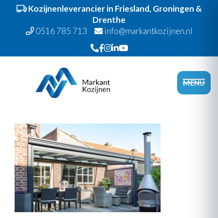
Kozijnenleverancier in Friesland, Groningen &
Drenthe
0516 785 713
info@markantkozijnen.nl
Spring
Door
Markant Kozijnen
naar
naar
Head
MENU
de
de
Recht
hoofdnavigatie
hoofd
inhoud