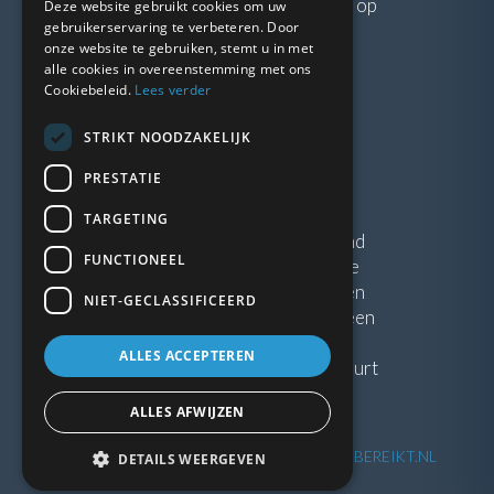
Neem gerust
contact
met ons op
Deze website gebruikt cookies om uw
gebruikerservaring te verbeteren. Door
onze website te gebruiken, stemt u in met
LINKS
alle cookies in overeenstemming met ons
Cookiebeleid.
Lees verder
Vacatures
STRIKT NOODZAKELIJK
Blogs
Privacybeleid
PRESTATIE
Algemene voorwaarden
TARGETING
Kunststof Kozijnen Friesland
FUNCTIONEEL
Kunststof kozijnen Drenthe
Kunststof Kozijnen Drachten
NIET-GECLASSIFICEERD
Kunststof Kozijnen Hoogeveen
ALLES ACCEPTEREN
Kunststof kozijnen in jouw buurt
ALLES AFWIJZEN
©
2026
| Website ontwikkeling door
WEBSITEBEREIKT.NL
DETAILS WEERGEVEN