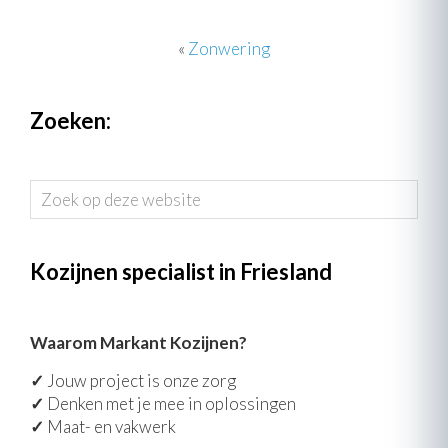
«
Zonwering
Zoeken:
Zoek
op
deze
website
Kozijnen specialist in Friesland
Waarom Markant Kozijnen?
✓
Jouw project is onze zorg
✓
Denken met je mee in oplossingen
✓
Maat- en vakwerk