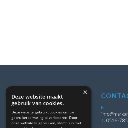
×
LOCATIE
CONTA
Deze website maakt
gebruik van cookies.
Stipeplein 2
E
.
Deze website gebruikt cookies om uw
8431 WE Oosterwolde
info@markan
gebruikerservaring te verbeteren. Door
T.
0516-78
onze website te gebruiken, stemt u in met