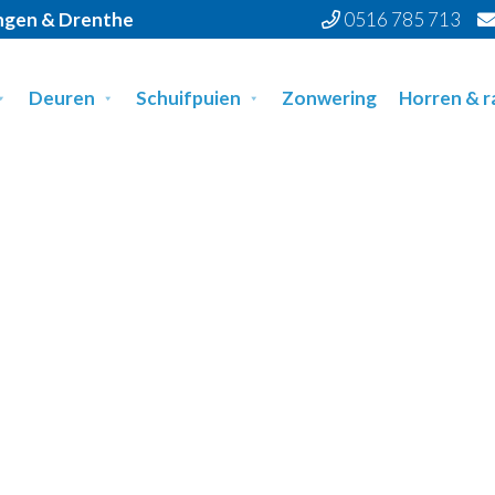
ingen & Drenthe
0516 785 713
Deuren
Schuifpuien
Zonwering
Horren & 