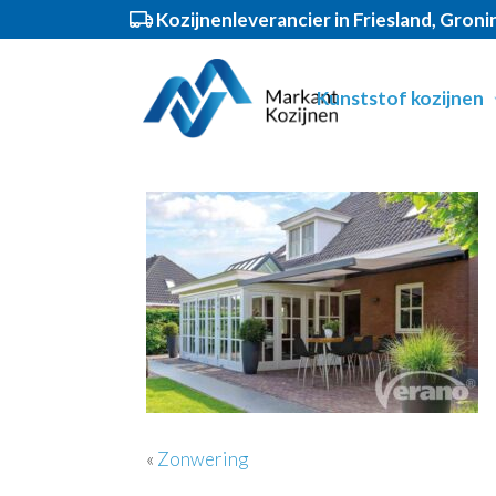
Kozijnenleverancier in Friesland, Gron
Spring
Door
Markant Kozijnen
Header
naar
naar
Kunststof kozijnen
de
de
Rechts
hoofdnavigatie
hoofd
inhoud
«
Zonwering