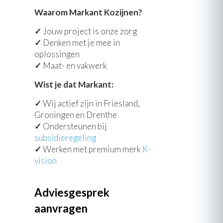
Waarom Markant Kozijnen?
✓
Jouw project is onze zorg
✓
Denken met je mee in
oplossingen
✓
Maat- en vakwerk
Wist je dat Markant:
✓
Wij actief zijn in Friesland,
Groningen en Drenthe
✓
Ondersteunen bij
subsidieregeling
✓
Werken met premium merk
K-
vision
Adviesgesprek
aanvragen