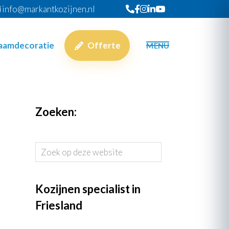
info@markantkozijnen.nl
raamdecoratie
Offerte
MENU
Zoeken:
Zoek
op
deze
website
Kozijnen specialist in
Friesland