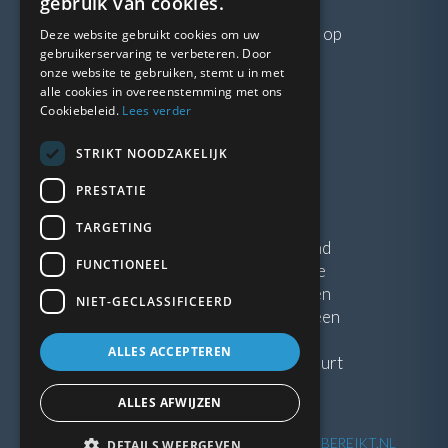
gebruik van cookies.
Neem gerust
contact
met ons op
Deze website gebruikt cookies om uw
gebruikerservaring te verbeteren. Door
onze website te gebruiken, stemt u in met
LINKS
alle cookies in overeenstemming met ons
Cookiebeleid.
Lees verder
Vacatures
STRIKT NOODZAKELIJK
Blogs
Privacybeleid
PRESTATIE
Algemene voorwaarden
TARGETING
Kunststof Kozijnen Friesland
FUNCTIONEEL
Kunststof kozijnen Drenthe
Kunststof Kozijnen Drachten
NIET-GECLASSIFICEERD
Kunststof Kozijnen Hoogeveen
ALLES ACCEPTEREN
Kunststof kozijnen in jouw buurt
ALLES AFWIJZEN
©
2026
| Website ontwikkeling door
WEBSITEBEREIKT.NL
DETAILS WEERGEVEN