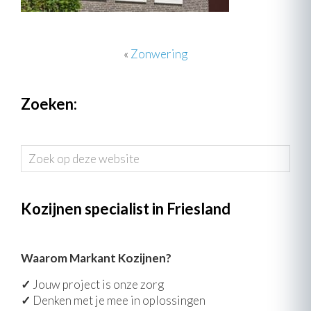
«
Zonwering
Zoeken:
Zoek
op
deze
website
Kozijnen specialist in Friesland
Waarom Markant Kozijnen?
✓
Jouw project is onze zorg
✓
Denken met je mee in oplossingen