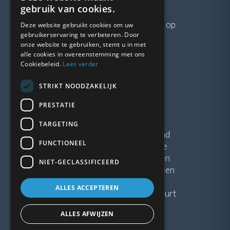
VRAGEN?
gebruik van cookies.
Neem gerust
contact
met ons op
Deze website gebruikt cookies om uw
gebruikerservaring te verbeteren. Door
onze website te gebruiken, stemt u in met
LINKS
alle cookies in overeenstemming met ons
Cookiebeleid.
Lees verder
Vacatures
STRIKT NOODZAKELIJK
Blogs
Privacybeleid
PRESTATIE
Algemene voorwaarden
TARGETING
Kunststof Kozijnen Friesland
FUNCTIONEEL
Kunststof kozijnen Drenthe
Kunststof Kozijnen Drachten
NIET-GECLASSIFICEERD
Kunststof Kozijnen Hoogeveen
ALLES ACCEPTEREN
Kunststof kozijnen in jouw buurt
ALLES AFWIJZEN