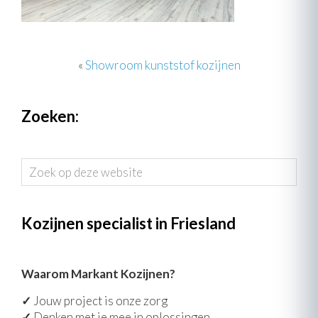
«
Showroom kunststof kozijnen
Zoeken:
Zoek
op
deze
website
Kozijnen specialist in Friesland
Waarom Markant Kozijnen?
✓
Jouw project is onze zorg
✓
Denken met je mee in oplossingen