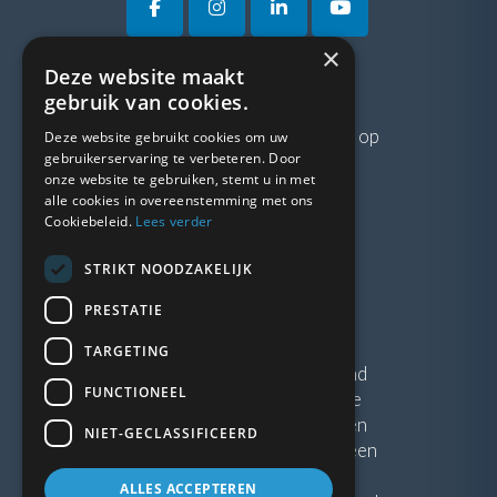
×
Deze website maakt
VRAGEN?
gebruik van cookies.
Neem gerust
contact
met ons op
Deze website gebruikt cookies om uw
gebruikerservaring te verbeteren. Door
onze website te gebruiken, stemt u in met
LINKS
alle cookies in overeenstemming met ons
Cookiebeleid.
Lees verder
Vacatures
STRIKT NOODZAKELIJK
Blogs
Privacybeleid
PRESTATIE
Algemene voorwaarden
TARGETING
Kunststof Kozijnen Friesland
FUNCTIONEEL
Kunststof kozijnen Drenthe
Kunststof Kozijnen Drachten
NIET-GECLASSIFICEERD
Kunststof Kozijnen Hoogeveen
ALLES ACCEPTEREN