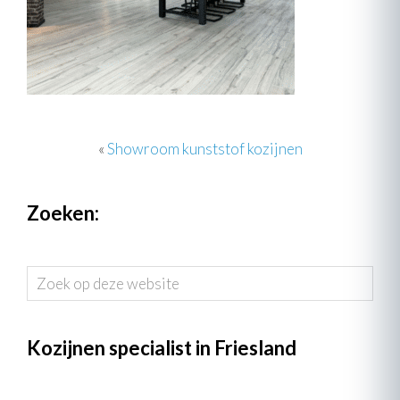
«
Showroom kunststof kozijnen
Zoeken:
Zoek
op
deze
website
Kozijnen specialist in Friesland