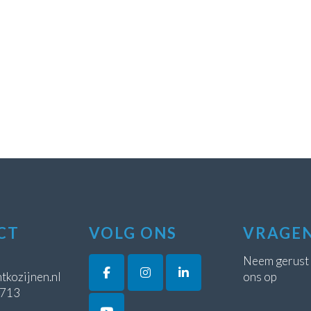
CT
VOLG ONS
VRAGE
Neem gerust
tkozijnen.nl
ons op
5713