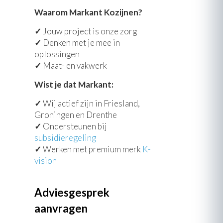
Waarom Markant Kozijnen?
✓
Jouw project is onze zorg
✓
Denken met je mee in
oplossingen
✓
Maat- en vakwerk
Wist je dat Markant:
✓
Wij actief zijn in Friesland,
Groningen en Drenthe
✓
Ondersteunen bij
subsidieregeling
✓
Werken met premium merk
K-
vision
Adviesgesprek
aanvragen