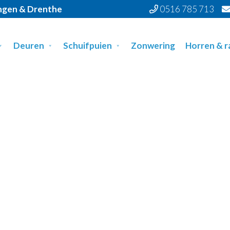
ingen & Drenthe
0516 785 713
Deuren
Schuifpuien
Zonwering
Horren & 