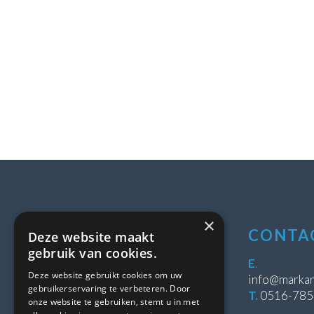
×
LOCATIE
CONTA
Deze website maakt
gebruik van cookies.
Stipeplein 2
E
.
Deze website gebruikt cookies om uw
8431 WE Oosterwolde
info@markan
gebruikerservaring te verbeteren. Door
T.
0516-78
onze website te gebruiken, stemt u in met