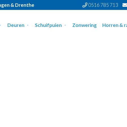
ingen & Drenthe
0516 785 713
Deuren
Schuifpuien
Zonwering
Horren & 