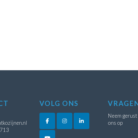
CT
VOLG ONS
VRAGE
Neem gerust
tkozijnen.nl
ons op
5713