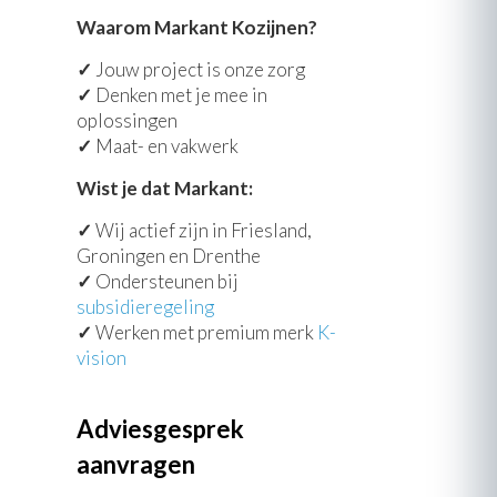
Waarom Markant Kozijnen?
✓
Jouw project is onze zorg
✓
Denken met je mee in
oplossingen
✓
Maat- en vakwerk
Wist je dat Markant:
✓
Wij actief zijn in Friesland,
Groningen en Drenthe
✓
Ondersteunen bij
subsidieregeling
✓
Werken met premium merk
K-
vision
Adviesgesprek
aanvragen