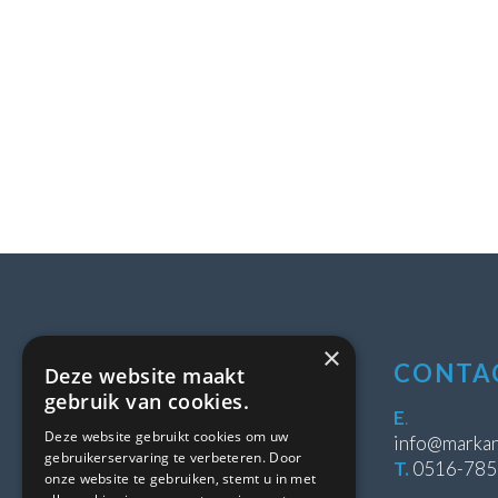
×
LOCATIE
CONTA
Deze website maakt
gebruik van cookies.
Stipeplein 2
E
.
Deze website gebruikt cookies om uw
8431 WE Oosterwolde
info@markan
gebruikerservaring te verbeteren. Door
T.
0516-78
onze website te gebruiken, stemt u in met