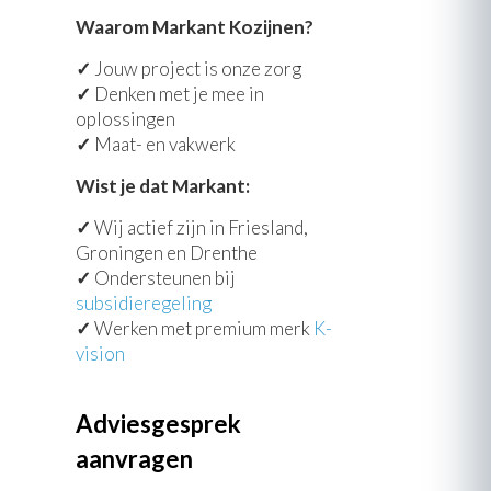
Waarom Markant Kozijnen?
✓
Jouw project is onze zorg
✓
Denken met je mee in
oplossingen
✓
Maat- en vakwerk
Wist je dat Markant:
✓
Wij actief zijn in Friesland,
Groningen en Drenthe
✓
Ondersteunen bij
subsidieregeling
✓
Werken met premium merk
K-
vision
Adviesgesprek
aanvragen