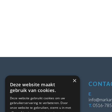
×
LOCATIE
CONTA
Deze website maakt
gebruik van cookies.
Stipeplein 2
E
.
Deze website gebruikt cookies om uw
8431 WE Oosterwolde
info@markan
gebruikerservaring te verbeteren. Door
T.
0516-78
onze website te gebruiken, stemt u in met