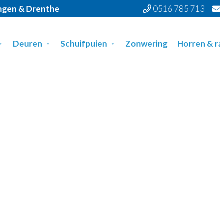
ingen & Drenthe
0516 785 713
Deuren
Schuifpuien
Zonwering
Horren & 