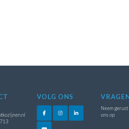
CT
VOLG ONS
VRAGE
Neem gerust
tkozijnen.nl
ons op
5713