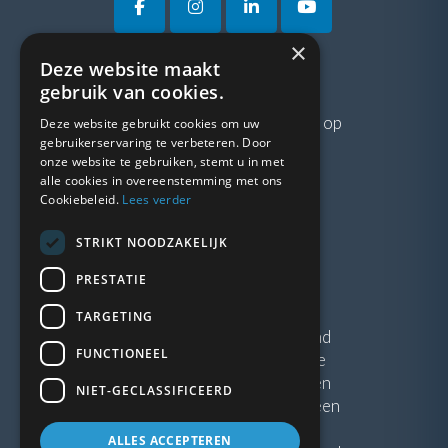
×
Deze website maakt
VRAGEN?
gebruik van cookies.
Neem gerust
contact
met ons op
Deze website gebruikt cookies om uw
gebruikerservaring te verbeteren. Door
onze website te gebruiken, stemt u in met
LINKS
alle cookies in overeenstemming met ons
Cookiebeleid.
Lees verder
Vacatures
STRIKT NOODZAKELIJK
Blogs
Privacybeleid
PRESTATIE
Algemene voorwaarden
TARGETING
Kunststof Kozijnen Friesland
FUNCTIONEEL
Kunststof kozijnen Drenthe
Kunststof Kozijnen Drachten
NIET-GECLASSIFICEERD
Kunststof Kozijnen Hoogeveen
ALLES ACCEPTEREN