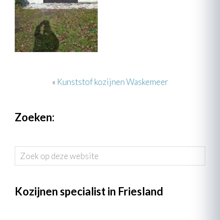
«
Kunststof kozijnen Waskemeer
Zoeken:
Zoek
op
deze
website
Kozijnen specialist in Friesland