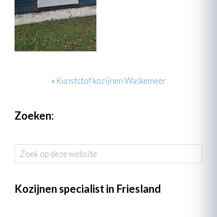
«
Kunststof kozijnen Waskemeer
Zoeken:
Zoek
op
deze
website
Kozijnen specialist in Friesland