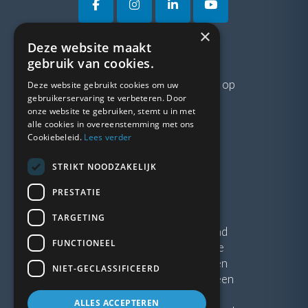
×
Deze website maakt
VRAGEN?
gebruik van cookies.
Neem gerust
contact
met ons op
Deze website gebruikt cookies om uw
gebruikerservaring te verbeteren. Door
onze website te gebruiken, stemt u in met
LINKS
alle cookies in overeenstemming met ons
Cookiebeleid.
Lees verder
Vacatures
STRIKT NOODZAKELIJK
Blogs
Privacybeleid
PRESTATIE
Algemene voorwaarden
TARGETING
Kunststof Kozijnen Friesland
FUNCTIONEEL
Kunststof kozijnen Drenthe
Kunststof Kozijnen Drachten
NIET-GECLASSIFICEERD
Kunststof Kozijnen Hoogeveen
ALLES ACCEPTEREN