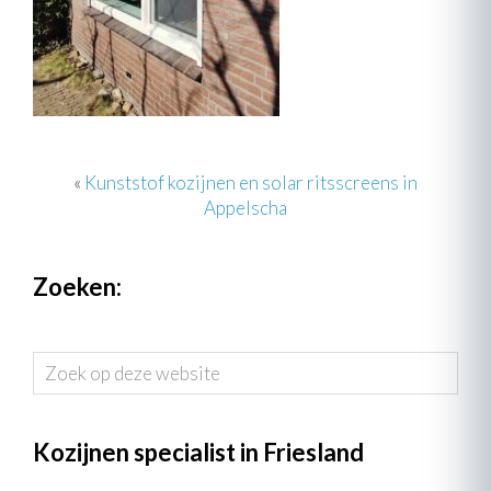
«
Kunststof kozijnen en solar ritsscreens in
Appelscha
Zoeken:
Zoek
op
deze
website
Kozijnen specialist in Friesland