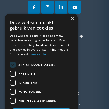
×
Deze website maakt
VRAGEN?
gebruik van cookies.
Neem gerust
contact
met ons op
Deze website gebruikt cookies om uw
gebruikerservaring te verbeteren. Door
onze website te gebruiken, stemt u in met
LINKS
alle cookies in overeenstemming met ons
Cookiebeleid.
Lees verder
Vacatures
STRIKT NOODZAKELIJK
Blogs
Privacybeleid
PRESTATIE
Algemene voorwaarden
TARGETING
Kunststof Kozijnen Friesland
FUNCTIONEEL
Kunststof kozijnen Drenthe
Kunststof Kozijnen Drachten
NIET-GECLASSIFICEERD
Kunststof Kozijnen Hoogeveen