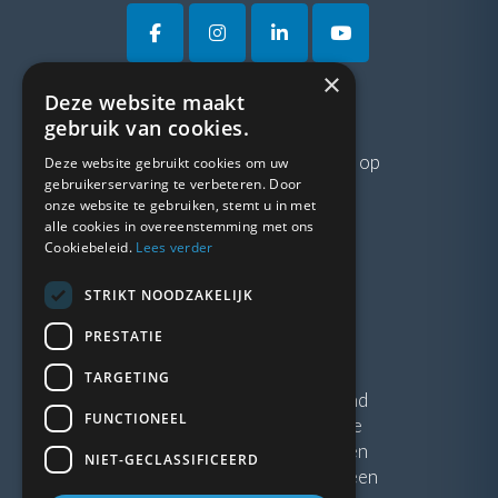
×
Deze website maakt
VRAGEN?
gebruik van cookies.
Neem gerust
contact
met ons op
Deze website gebruikt cookies om uw
gebruikerservaring te verbeteren. Door
onze website te gebruiken, stemt u in met
LINKS
alle cookies in overeenstemming met ons
Cookiebeleid.
Lees verder
Vacatures
STRIKT NOODZAKELIJK
Blogs
Privacybeleid
PRESTATIE
Algemene voorwaarden
TARGETING
Kunststof Kozijnen Friesland
FUNCTIONEEL
Kunststof kozijnen Drenthe
Kunststof Kozijnen Drachten
NIET-GECLASSIFICEERD
Kunststof Kozijnen Hoogeveen