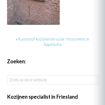
«
Kunststof kozijnen en solar ritsscreens in
Appelscha
Zoeken:
Zoek
op
deze
website
Kozijnen specialist in Friesland