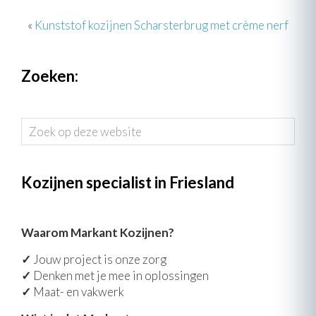
«
Kunststof kozijnen Scharsterbrug met crème nerf
Zoeken:
Zoek
op
deze
website
Kozijnen specialist in Friesland
Waarom Markant Kozijnen?
✓
Jouw project is onze zorg
✓
Denken met je mee in oplossingen
✓
Maat- en vakwerk