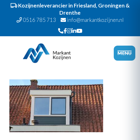
Kozijnenleverancier in Friesland, Groningen &
Drenthe
0516 785 713
info@markantkozijnen.nl
Spring
Door
Markant Kozijnen
naar
naar
Head
MENU
de
de
Recht
hoofdnavigatie
hoofd
inhoud