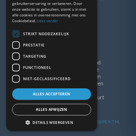
gebruikerservaring te verbeteren. Door
onze website te gebruiken, stemt u in met
LINKS
alle cookies in overeenstemming met ons
Cookiebeleid.
Lees verder
Vacatures
STRIKT NOODZAKELIJK
Blogs
Privacybeleid
PRESTATIE
Algemene voorwaarden
TARGETING
Kunststof Kozijnen Friesland
FUNCTIONEEL
Kunststof kozijnen Drenthe
Kunststof Kozijnen Drachten
NIET-GECLASSIFICEERD
Kunststof Kozijnen Hoogeveen
ALLES ACCEPTEREN
Kunststof kozijnen in jouw buurt
ALLES AFWIJZEN
©
2026
| Website ontwikkeling door
WEBSITEBEREIKT.NL
DETAILS WEERGEVEN