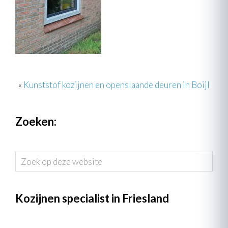
«
Kunststof kozijnen en openslaande deuren in Boijl
Zoeken:
Zoek
op
deze
website
Kozijnen specialist in Friesland