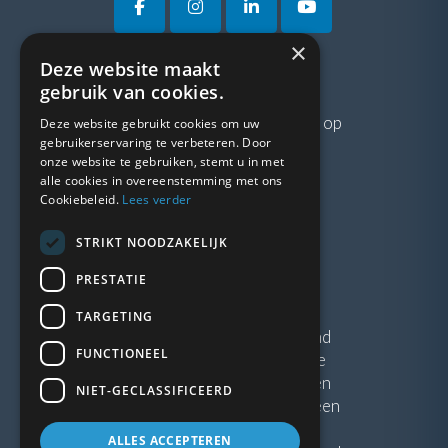
×
Deze website maakt
VRAGEN?
gebruik van cookies.
Neem gerust
contact
met ons op
Deze website gebruikt cookies om uw
gebruikerservaring te verbeteren. Door
onze website te gebruiken, stemt u in met
LINKS
alle cookies in overeenstemming met ons
Cookiebeleid.
Lees verder
Vacatures
STRIKT NOODZAKELIJK
Blogs
Privacybeleid
PRESTATIE
Algemene voorwaarden
TARGETING
Kunststof Kozijnen Friesland
FUNCTIONEEL
Kunststof kozijnen Drenthe
Kunststof Kozijnen Drachten
NIET-GECLASSIFICEERD
Kunststof Kozijnen Hoogeveen
ALLES ACCEPTEREN