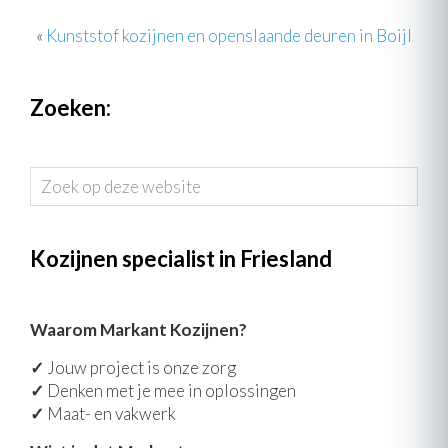
«
Kunststof kozijnen en openslaande deuren in Boijl
Zoeken:
Zoek
op
deze
website
Kozijnen specialist in Friesland
Waarom Markant Kozijnen?
✓
Jouw project is onze zorg
✓
Denken met je mee in oplossingen
✓
Maat- en vakwerk