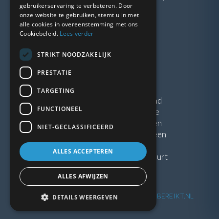
gebruikerservaring te verbeteren. Door
onze website te gebruiken, stemt u in met
LINKS
alle cookies in overeenstemming met ons
Cookiebeleid.
Lees verder
Vacatures
STRIKT NOODZAKELIJK
Blogs
Privacybeleid
PRESTATIE
Algemene voorwaarden
TARGETING
Kunststof Kozijnen Friesland
FUNCTIONEEL
Kunststof kozijnen Drenthe
Kunststof Kozijnen Drachten
NIET-GECLASSIFICEERD
Kunststof Kozijnen Hoogeveen
ALLES ACCEPTEREN
Kunststof kozijnen in jouw buurt
ALLES AFWIJZEN
©
2026
| Website ontwikkeling door
WEBSITEBEREIKT.NL
DETAILS WEERGEVEN