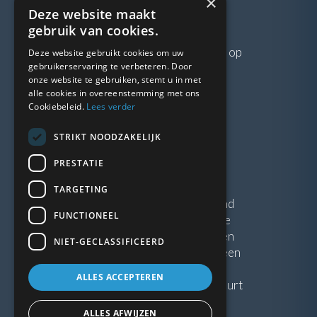
×
Deze website maakt
VRAGEN?
gebruik van cookies.
Neem gerust
contact
met ons op
Deze website gebruikt cookies om uw
gebruikerservaring te verbeteren. Door
onze website te gebruiken, stemt u in met
LINKS
alle cookies in overeenstemming met ons
Cookiebeleid.
Lees verder
Vacatures
STRIKT NOODZAKELIJK
Blogs
Privacybeleid
PRESTATIE
Algemene voorwaarden
TARGETING
Kunststof Kozijnen Friesland
FUNCTIONEEL
Kunststof kozijnen Drenthe
Kunststof Kozijnen Drachten
NIET-GECLASSIFICEERD
Kunststof Kozijnen Hoogeveen
ALLES ACCEPTEREN
Kunststof kozijnen in jouw buurt
ALLES AFWIJZEN