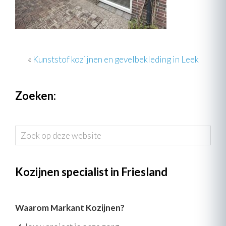
«
Kunststof kozijnen en gevelbekleding in Leek
Zoeken:
Zoek
op
deze
website
Kozijnen specialist in Friesland
Waarom Markant Kozijnen?