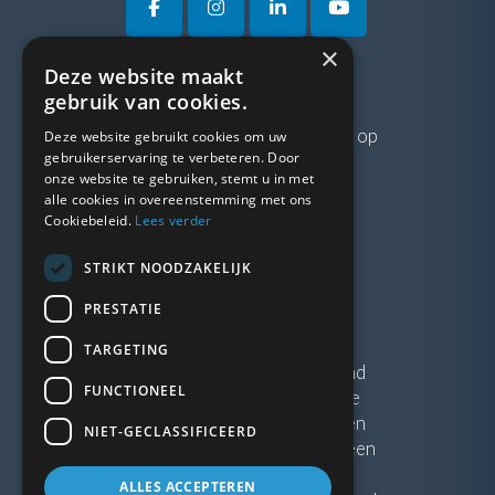
×
Deze website maakt
VRAGEN?
gebruik van cookies.
Neem gerust
contact
met ons op
Deze website gebruikt cookies om uw
gebruikerservaring te verbeteren. Door
onze website te gebruiken, stemt u in met
LINKS
alle cookies in overeenstemming met ons
Cookiebeleid.
Lees verder
Vacatures
STRIKT NOODZAKELIJK
Blogs
Privacybeleid
PRESTATIE
Algemene voorwaarden
TARGETING
Kunststof Kozijnen Friesland
FUNCTIONEEL
Kunststof kozijnen Drenthe
Kunststof Kozijnen Drachten
NIET-GECLASSIFICEERD
Kunststof Kozijnen Hoogeveen
ALLES ACCEPTEREN