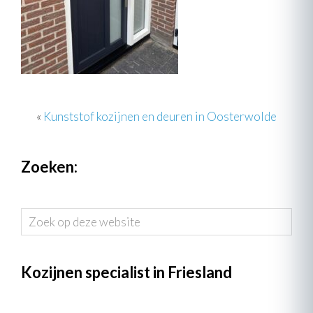
«
Kunststof kozijnen en deuren in Oosterwolde
Zoeken:
Zoek
op
deze
website
Kozijnen specialist in Friesland