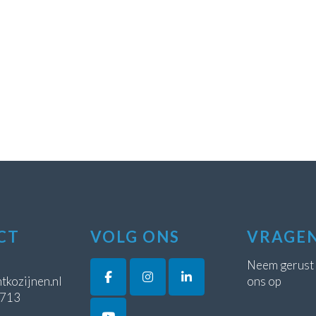
CT
VOLG ONS
VRAGE
Neem gerust
tkozijnen.nl
ons op
5713