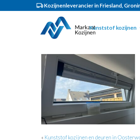
Kozijnenleverancier in Friesland, Gron
Spring
Door
Markant Kozijnen
Header
naar
naar
Kunststof kozijnen
de
de
Rechts
hoofdnavigatie
hoofd
inhoud
«
Kunststof kozijnen en deuren in Oosterw