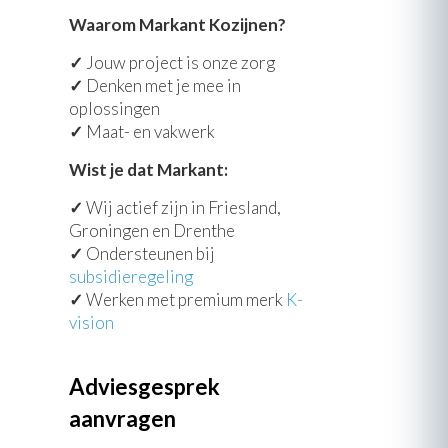
Waarom Markant Kozijnen?
✓
Jouw project is onze zorg
✓
Denken met je mee in
oplossingen
✓
Maat- en vakwerk
Wist je dat Markant:
✓
Wij actief zijn in Friesland,
Groningen en Drenthe
✓
Ondersteunen bij
subsidieregeling
✓
Werken met premium merk
K-
vision
Adviesgesprek
aanvragen