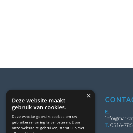
×
LOCATIE
CONTA
Deze website maakt
gebruik van cookies.
Stipeplein 2
E
.
Deze website gebruikt cookies om uw
8431 WE Oosterwolde
info@markan
gebruikerservaring te verbeteren. Door
T.
0516-78
onze website te gebruiken, stemt u in met