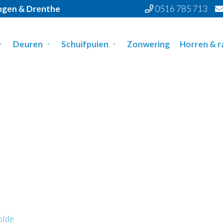
ingen & Drenthe
0516 785 713
Deuren
Schuifpuien
Zonwering
Horren & 
olde