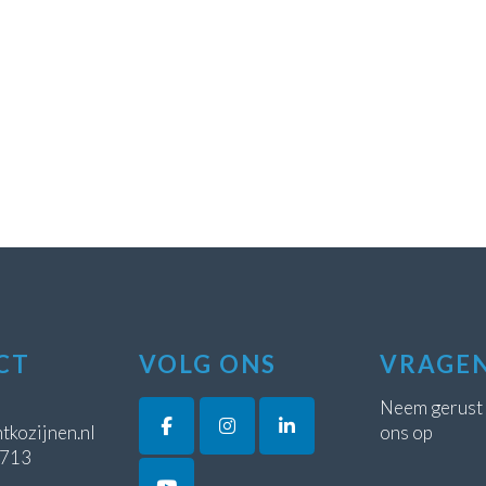
CT
VOLG ONS
VRAGE
Neem gerust
tkozijnen.nl
ons op
5713