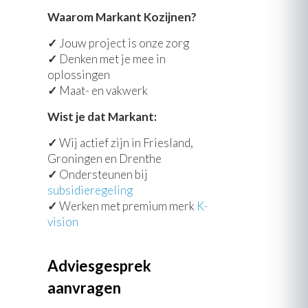
Waarom Markant Kozijnen?
✓
Jouw project is onze zorg
✓
Denken met je mee in
oplossingen
✓
Maat- en vakwerk
Wist je dat Markant:
✓
Wij actief zijn in Friesland,
Groningen en Drenthe
✓
Ondersteunen bij
subsidieregeling
✓
Werken met premium merk
K-
vision
Adviesgesprek
aanvragen