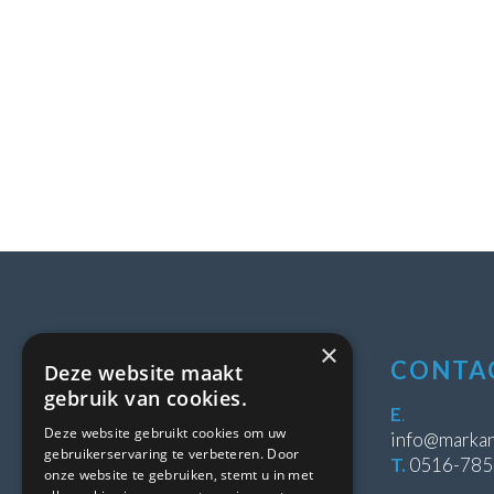
×
LOCATIE
CONTA
Deze website maakt
gebruik van cookies.
Stipeplein 2
E
.
Deze website gebruikt cookies om uw
8431 WE Oosterwolde
info@markan
gebruikerservaring te verbeteren. Door
T.
0516-78
onze website te gebruiken, stemt u in met