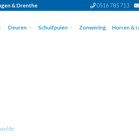
ingen & Drenthe
0516 785 713
Deuren
Schuifpuien
Zonwering
Horren & 
rwolde