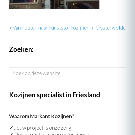
«
Van houten naar kunststof kozijnen in Oosterwolde
Zoeken:
Zoek
op
deze
website
Kozijnen specialist in Friesland
Waarom Markant Kozijnen?
✓
Jouw project is onze zorg
✓
Denken met je mee in oplossingen