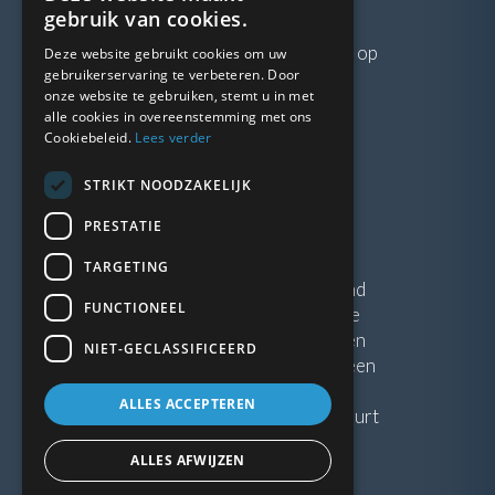
VRAGEN?
gebruik van cookies.
Neem gerust
contact
met ons op
Deze website gebruikt cookies om uw
gebruikerservaring te verbeteren. Door
onze website te gebruiken, stemt u in met
LINKS
alle cookies in overeenstemming met ons
Cookiebeleid.
Lees verder
Vacatures
STRIKT NOODZAKELIJK
Blogs
Privacybeleid
PRESTATIE
Algemene voorwaarden
TARGETING
Kunststof Kozijnen Friesland
FUNCTIONEEL
Kunststof kozijnen Drenthe
Kunststof Kozijnen Drachten
NIET-GECLASSIFICEERD
Kunststof Kozijnen Hoogeveen
ALLES ACCEPTEREN
Kunststof kozijnen in jouw buurt
ALLES AFWIJZEN