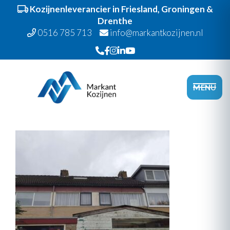
Kozijnenleverancier in Friesland, Groningen &
Drenthe
0516 785 713
info@markantkozijnen.nl
Spring
Door
Markant Kozijnen
naar
naar
Head
MENU
de
de
Recht
hoofdnavigatie
hoofd
inhoud