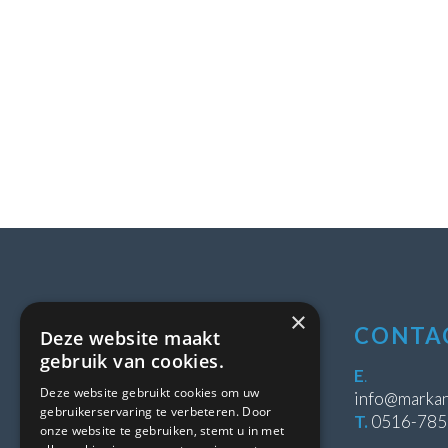
×
LOCATIE
CONTA
Deze website maakt
gebruik van cookies.
Stipeplein 2
E
.
Deze website gebruikt cookies om uw
8431 WE Oosterwolde
info@markan
gebruikerservaring te verbeteren. Door
T.
0516-78
onze website te gebruiken, stemt u in met