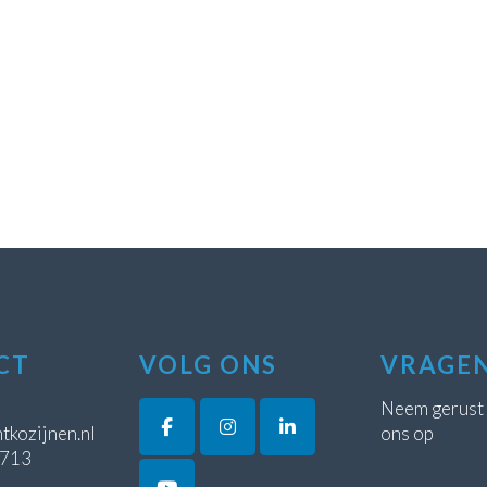
CT
VOLG ONS
VRAGE
Neem gerust
tkozijnen.nl
ons op
5713