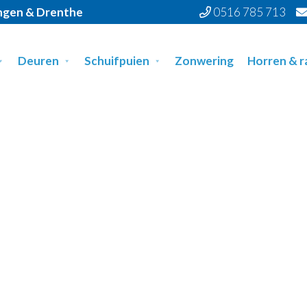
ingen & Drenthe
0516 785 713
Deuren
Schuifpuien
Zonwering
Horren & 