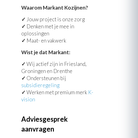
Waarom Markant Kozijnen?
✓
Jouw project is onze zorg
✓
Denken met je mee in
oplossingen
✓
Maat- en vakwerk
Wist je dat Markant:
✓
Wij actief zijn in Friesland,
Groningen en Drenthe
✓
Ondersteunen bij
subsidieregeling
✓
Werken met premium merk
K-
vision
Adviesgesprek
aanvragen