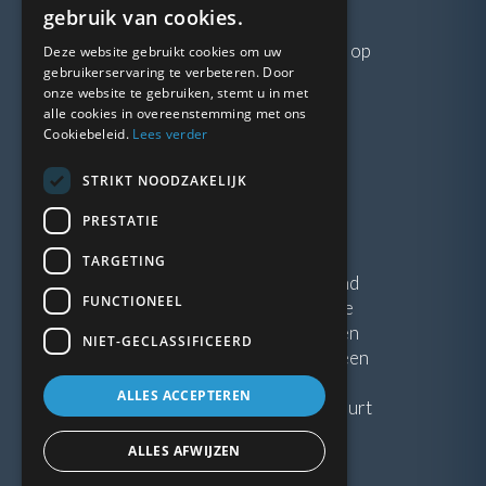
VRAGEN?
gebruik van cookies.
Neem gerust
contact
met ons op
Deze website gebruikt cookies om uw
gebruikerservaring te verbeteren. Door
onze website te gebruiken, stemt u in met
LINKS
alle cookies in overeenstemming met ons
Cookiebeleid.
Lees verder
Vacatures
STRIKT NOODZAKELIJK
Blogs
Privacybeleid
PRESTATIE
Algemene voorwaarden
TARGETING
Kunststof Kozijnen Friesland
FUNCTIONEEL
Kunststof kozijnen Drenthe
Kunststof Kozijnen Drachten
NIET-GECLASSIFICEERD
Kunststof Kozijnen Hoogeveen
ALLES ACCEPTEREN
Kunststof kozijnen in jouw buurt
ALLES AFWIJZEN