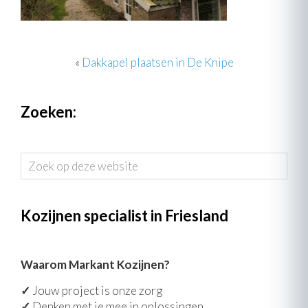
«
Dakkapel plaatsen in De Knipe
Zoeken:
Zoek
op
deze
website
Kozijnen specialist in Friesland
Waarom Markant Kozijnen?
✓
Jouw project is onze zorg
✓
Denken met je mee in oplossingen