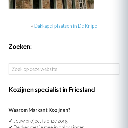
«
Dakkapel plaatsen in De Knipe
Zoeken:
Zoek
op
deze
website
Kozijnen specialist in Friesland
Waarom Markant Kozijnen?
✓
Jouw project is onze zorg
✓
Denken met je mee in oplossingen