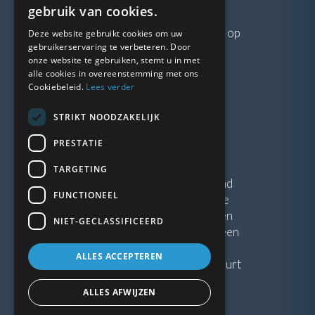
VRAGEN?
gebruik van cookies.
Neem gerust
contact
met ons op
Deze website gebruikt cookies om uw
gebruikerservaring te verbeteren. Door
onze website te gebruiken, stemt u in met
LINKS
alle cookies in overeenstemming met ons
Cookiebeleid.
Lees verder
Vacatures
STRIKT NOODZAKELIJK
Blogs
Privacybeleid
PRESTATIE
Algemene voorwaarden
TARGETING
Kunststof Kozijnen Friesland
FUNCTIONEEL
Kunststof kozijnen Drenthe
Kunststof Kozijnen Drachten
NIET-GECLASSIFICEERD
Kunststof Kozijnen Hoogeveen
ALLES ACCEPTEREN
Kunststof kozijnen in jouw buurt
ALLES AFWIJZEN