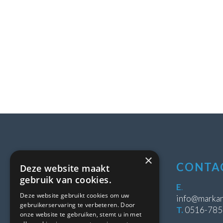
×
LOCATIE
CONTA
Deze website maakt
gebruik van cookies.
Stipeplein 2
E
.
Deze website gebruikt cookies om uw
8431 WE Oosterwolde
info@markan
gebruikerservaring te verbeteren. Door
T.
0516-78
onze website te gebruiken, stemt u in met