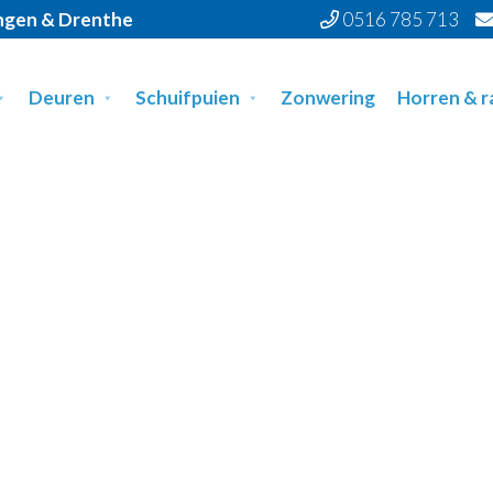
ingen & Drenthe
0516 785 713
Deuren
Schuifpuien
Zonwering
Horren & 