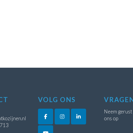
CT
VOLG ONS
VRAGE
Neem gerust
tkozijnen.nl
ons op
5713