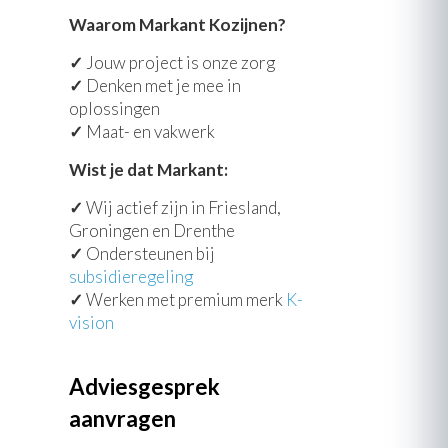
Waarom Markant Kozijnen?
✓
Jouw project is onze zorg
✓
Denken met je mee in
oplossingen
✓
Maat- en vakwerk
Wist je dat Markant:
✓
Wij actief zijn in Friesland,
Groningen en Drenthe
✓
Ondersteunen bij
subsidieregeling
✓
Werken met premium merk
K-
vision
Adviesgesprek
aanvragen