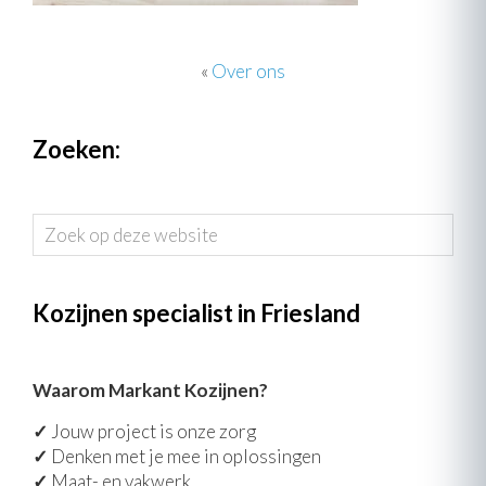
«
Over ons
Zoeken:
Zoek
op
deze
website
Kozijnen specialist in Friesland
Waarom Markant Kozijnen?
✓
Jouw project is onze zorg
✓
Denken met je mee in oplossingen
✓
Maat- en vakwerk