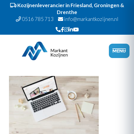
Kozijnenleverancier in Friesland, Groningen &
Drenthe
0516 785 713
info@markantkozijnen.nl
Spring
Door
Markant Kozijnen
naar
naar
Head
MENU
de
de
Recht
hoofdnavigatie
hoofd
inhoud