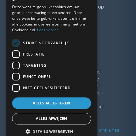
Neem gerust
contact
met ons op
Deze website gebruikt cookies om uw
gebruikerservaring te verbeteren. Door
onze website te gebruiken, stemt u in met
LINKS
alle cookies in overeenstemming met ons
Cookiebeleid.
Lees verder
Vacatures
STRIKT NOODZAKELIJK
Blogs
Privacybeleid
PRESTATIE
Algemene voorwaarden
TARGETING
Kunststof Kozijnen Friesland
FUNCTIONEEL
Kunststof kozijnen Drenthe
Kunststof Kozijnen Drachten
NIET-GECLASSIFICEERD
Kunststof Kozijnen Hoogeveen
ALLES ACCEPTEREN
Kunststof kozijnen in jouw buurt
ALLES AFWIJZEN
©
2026
| Website ontwikkeling door
WEBSITEBEREIKT.NL
DETAILS WEERGEVEN